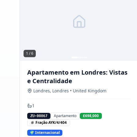
1 /
6
Apartamento em Londres: Vistas
e Centralidade
Londres
,
Londres
• United Kingdom
1
Apartamento
£698,000
ZU-00867
Fração
AYK/4/404
🌍 Internacional