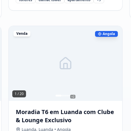
Venda
Angola
1 /
20
+
2
Moradia T6 em Luanda com Clube
& Lounge Exclusivo
Luanda
,
Luanda
• Angola