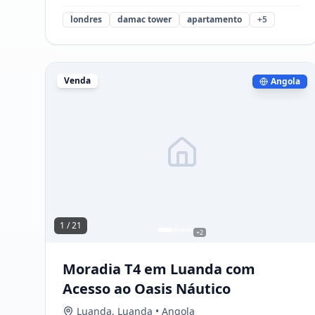
londres
damac tower
apartamento
+
5
Venda
Angola
1 /
21
+
2
Moradia T4 em Luanda com
Acesso ao Oasis Náutico
Luanda
,
Luanda
• Angola