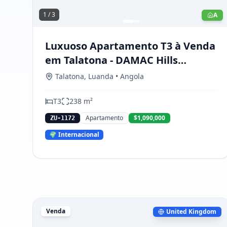
1 /
3
A
Luxuoso Apartamento T3 à Venda
em Talatona - DAMAC Hills
Luanda
Talatona
,
Luanda
• Angola
T
3
238
m²
Apartamento
$1,090,000
ZU-1172
🌍 Internacional
Venda
United Kingdom