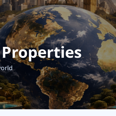
Properties
world