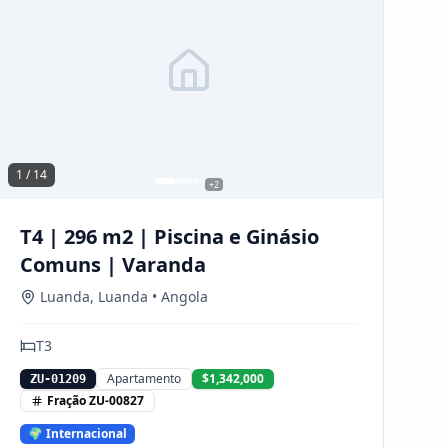
1 /
14
+
2
T4 | 296 m2 | Piscina e Ginásio
Comuns | Varanda
Luanda
,
Luanda
• Angola
T
3
Apartamento
$1,342,000
ZU-01209
Fração
ZU-00827
🌍 Internacional