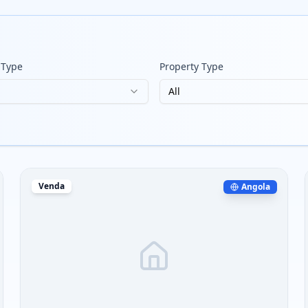
 Type
Property Type
All
Venda
Angola