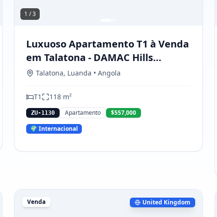
1 /
3
Luxuoso Apartamento T1 à Venda
em Talatona - DAMAC Hills
Luanda
Talatona
,
Luanda
• Angola
T
1
118
m²
Apartamento
$557,000
ZU-1130
🌍 Internacional
Venda
United Kingdom