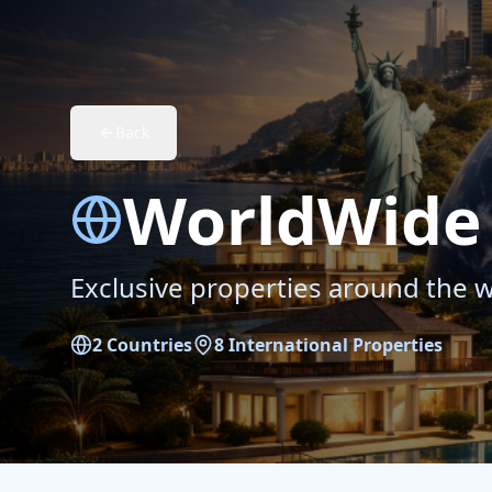
Back
WorldWide 
Exclusive properties around the 
2
Countries
8
International Properties