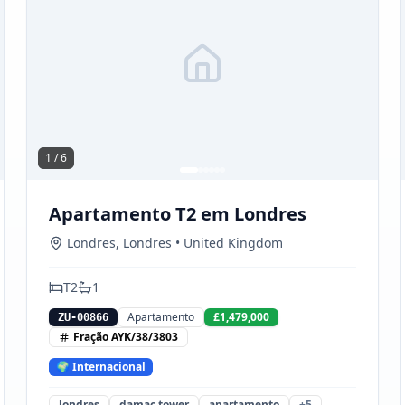
1 /
6
Apartamento T2 em Londres
Londres
,
Londres
• United Kingdom
T
2
1
Apartamento
£1,479,000
ZU-00866
Fração
AYK/38/3803
🌍 Internacional
londres
damac tower
apartamento
+
5