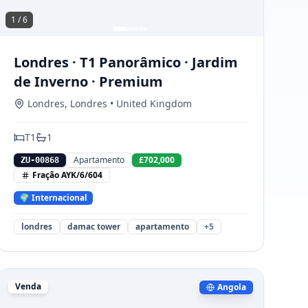
1 /
6
Londres · T1 Panorâmico · Jardim
de Inverno · Premium
Londres
,
Londres
• United Kingdom
T
1
1
Apartamento
£702,000
ZU-00868
Fração
AYK/6/604
🌍 Internacional
londres
damac tower
apartamento
+
5
Venda
Angola