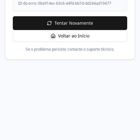
ID do erro:
06a914ec-b3c6-44fd-bb7d-dd244ad19477
Tentar Novamente
Voltar ao Início
Se o problema persistir, contacte o suporte técnico.