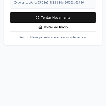
ID do erro:
b9efce55-28e5-4883-830e-26f063b53186
Tentar Novamente
Voltar ao Início
Se o problema persistir, contacte o suporte técnico.