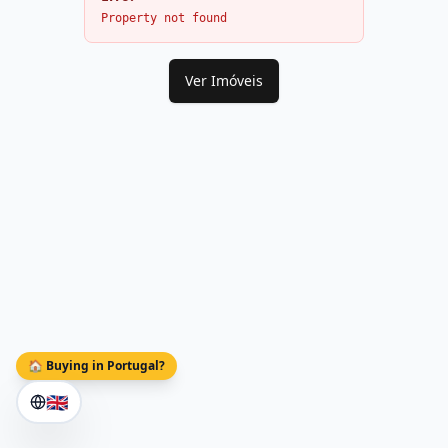
Property not found
Ver Imóveis
🏠 Buying in Portugal?
🇬🇧