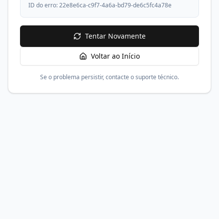
ID do erro:
22e8e6ca-c9f7-4a6a-bd79-de6c5fc4a78e
Tentar Novamente
Voltar ao Início
Se o problema persistir, contacte o suporte técnico.