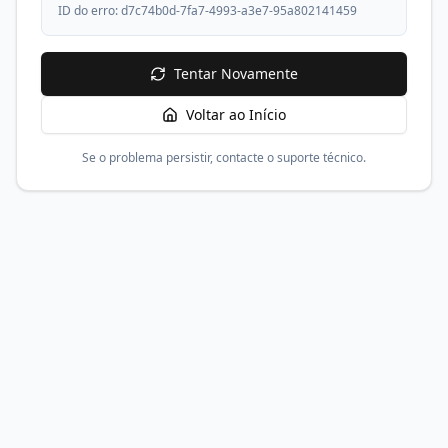
ID do erro:
d7c74b0d-7fa7-4993-a3e7-95a802141459
Tentar Novamente
Voltar ao Início
Se o problema persistir, contacte o suporte técnico.