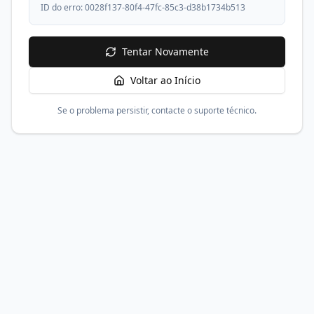
ID do erro:
0028f137-80f4-47fc-85c3-d38b1734b513
Tentar Novamente
Voltar ao Início
Se o problema persistir, contacte o suporte técnico.