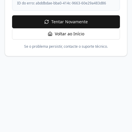
ID do erro:
abddbdae-bba0-414c-9663-60e29a483d86
Tentar Novamente
Voltar ao Início
Se o problema persistir, contacte o suporte técnico.