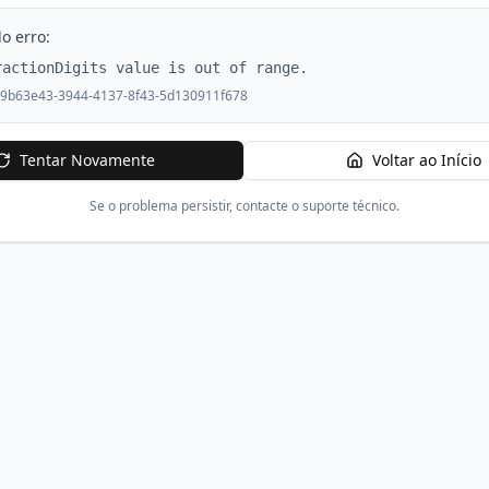
o erro:
ractionDigits value is out of range.
9b63e43-3944-4137-8f43-5d130911f678
Tentar Novamente
Voltar ao Início
Se o problema persistir, contacte o suporte técnico.