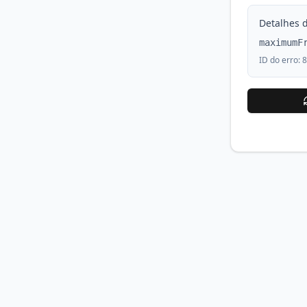
Detalhes d
maximumF
ID do erro:
8