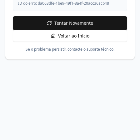
ID do erro:
da063dfe-1be9-49f1-8a4f-20acc36acb48
Tentar Novamente
Voltar ao Início
Se o problema persistir, contacte o suporte técnico.