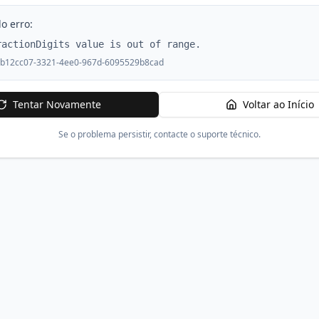
o erro:
ractionDigits value is out of range.
b12cc07-3321-4ee0-967d-6095529b8cad
Tentar Novamente
Voltar ao Início
Se o problema persistir, contacte o suporte técnico.