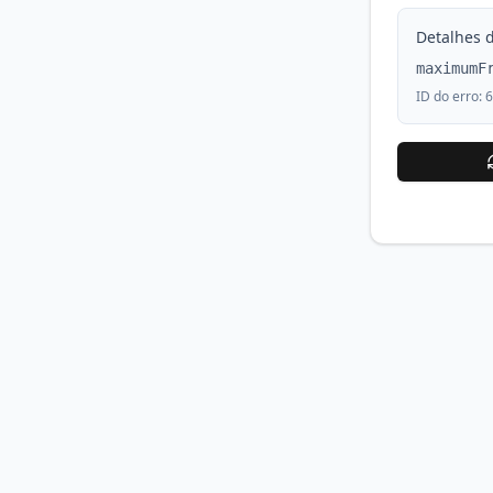
Detalhes d
maximumF
ID do erro:
6