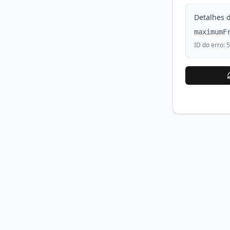
Detalhes d
maximumF
ID do erro:
5