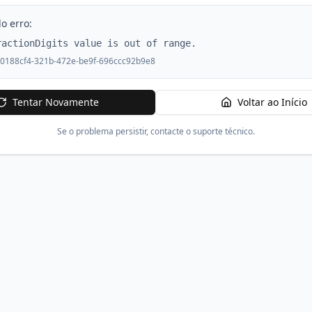
o erro:
ractionDigits value is out of range.
0188cf4-321b-472e-be9f-696ccc92b9e8
Tentar Novamente
Voltar ao Início
Se o problema persistir, contacte o suporte técnico.