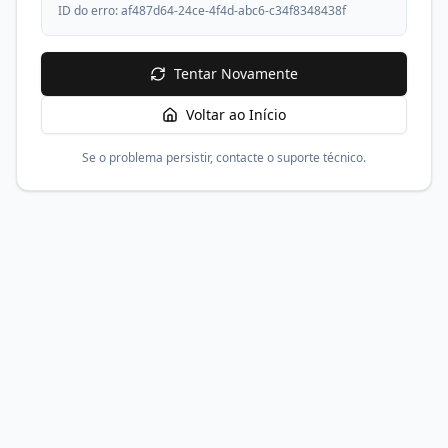
ID do erro:
af487d64-24ce-4f4d-abc6-c34f8348438f
Tentar Novamente
Voltar ao Início
Se o problema persistir, contacte o suporte técnico.