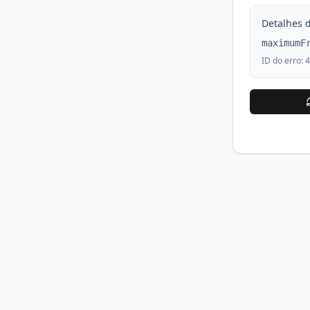
Detalhes d
maximumF
ID do erro:
4