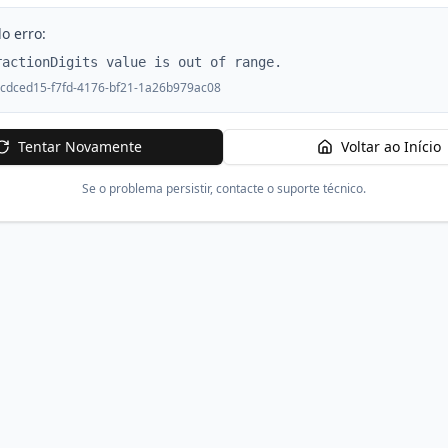
o erro:
ractionDigits value is out of range.
cdced15-f7fd-4176-bf21-1a26b979ac08
Tentar Novamente
Voltar ao Início
Se o problema persistir, contacte o suporte técnico.