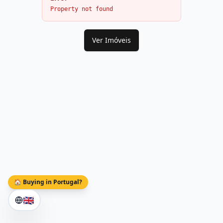
Property not found
Ver Imóveis
🏠 Buying in Portugal?
🇬🇧