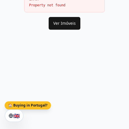
Property not found
Ver Imóveis
🏠 Buying in Portugal?
🇬🇧