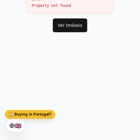
Property not found
Ver Imóveis
🏠 Buying in Portugal?
🇬🇧