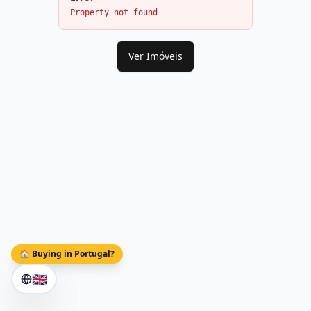
Property not found
Ver Imóveis
🏠 Buying in Portugal?
🇬🇧