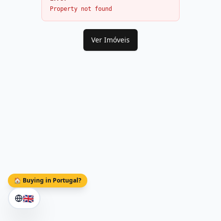
Property not found
Ver Imóveis
🏠 Buying in Portugal?
🇬🇧