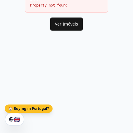
Property not found
Ver Imóveis
🏠 Buying in Portugal?
🇬🇧