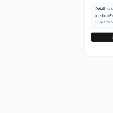
Detalhes d
maximumF
ID do erro:
5