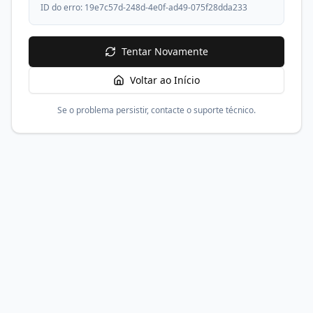
ID do erro:
19e7c57d-248d-4e0f-ad49-075f28dda233
Tentar Novamente
Voltar ao Início
Se o problema persistir, contacte o suporte técnico.