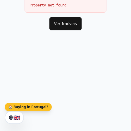
Property not found
Ver Imóveis
🏠 Buying in Portugal?
🇬🇧