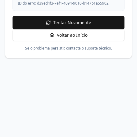
ID do erro:
d39ed4f3-7ef1-4094-9010-b147b1a55902
Tentar Novamente
Voltar ao Início
Se o problema persistir, contacte o suporte técnico.