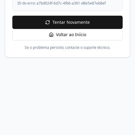
ID do erro:
a7bd024f-6d7c-4fb6-a381-d8e5e87eb8ef
Tentar Novamente
Voltar ao Início
Se o problema persistir, contacte o suporte técnico.