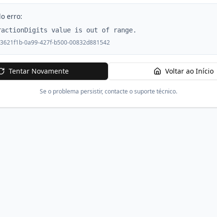
o erro:
ractionDigits value is out of range.
3621f1b-0a99-427f-b500-00832d881542
Tentar Novamente
Voltar ao Início
Se o problema persistir, contacte o suporte técnico.