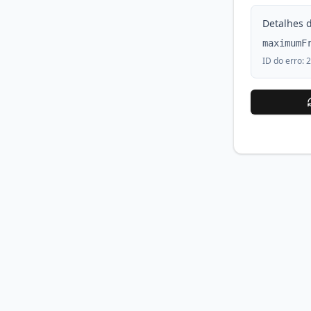
Detalhes d
maximumF
ID do erro:
2