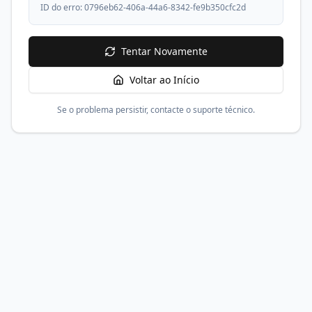
ID do erro:
0796eb62-406a-44a6-8342-fe9b350cfc2d
Tentar Novamente
Voltar ao Início
Se o problema persistir, contacte o suporte técnico.