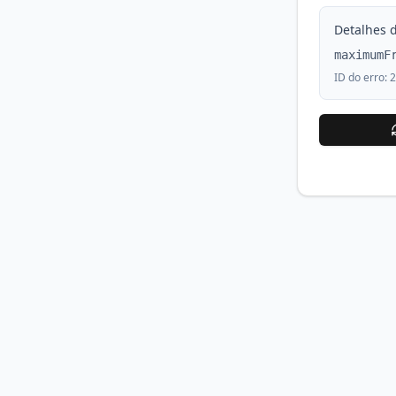
Detalhes d
maximumF
ID do erro:
2