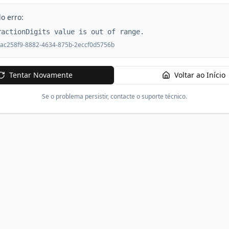
o erro:
ractionDigits value is out of range.
ac258f9-8882-4634-875b-2eccf0d5756b
Tentar Novamente
Voltar ao Início
Se o problema persistir, contacte o suporte técnico.