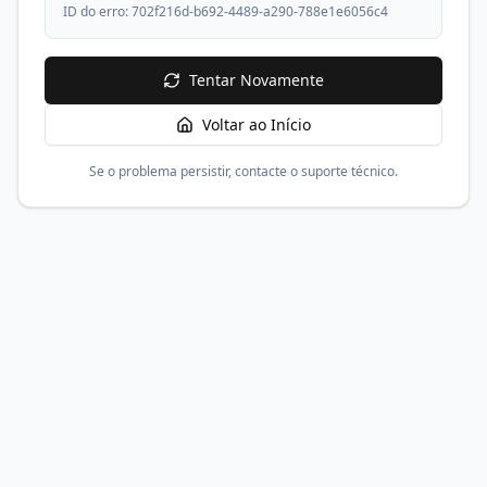
ID do erro:
702f216d-b692-4489-a290-788e1e6056c4
Tentar Novamente
Voltar ao Início
Se o problema persistir, contacte o suporte técnico.