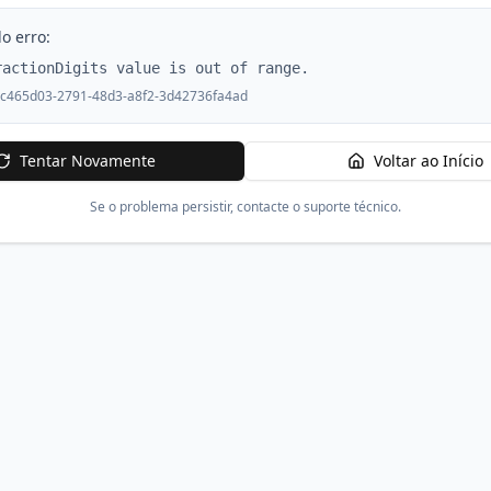
o erro:
ractionDigits value is out of range.
c465d03-2791-48d3-a8f2-3d42736fa4ad
Tentar Novamente
Voltar ao Início
Se o problema persistir, contacte o suporte técnico.