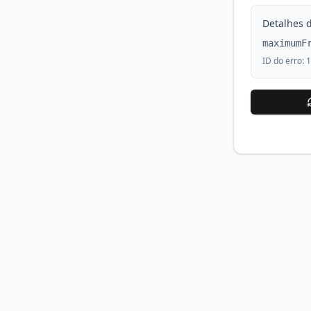
Detalhes d
maximumF
ID do erro:
1