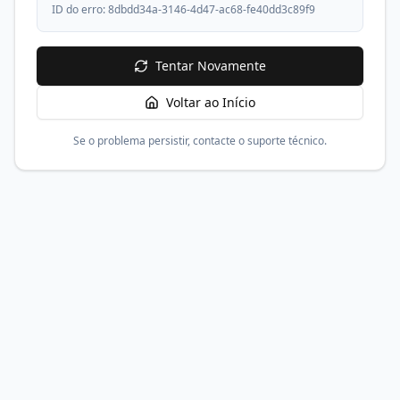
ID do erro:
8dbdd34a-3146-4d47-ac68-fe40dd3c89f9
Tentar Novamente
Voltar ao Início
Se o problema persistir, contacte o suporte técnico.