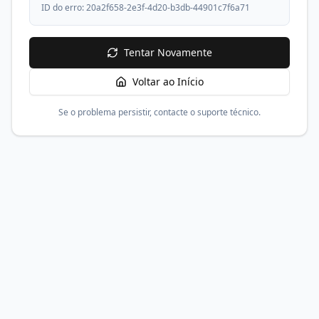
ID do erro:
20a2f658-2e3f-4d20-b3db-44901c7f6a71
Tentar Novamente
Voltar ao Início
Se o problema persistir, contacte o suporte técnico.