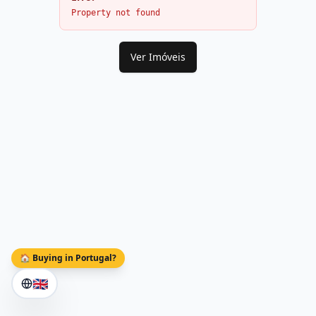
Property not found
Ver Imóveis
🏠 Buying in Portugal?
🇬🇧