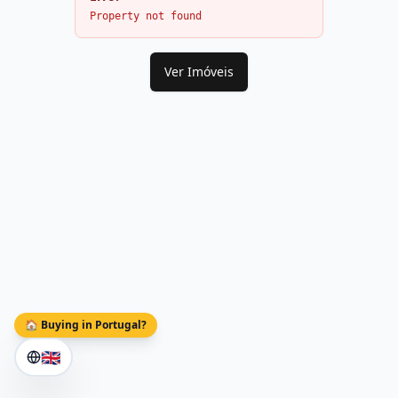
Property not found
Ver Imóveis
🏠 Buying in Portugal?
🇬🇧