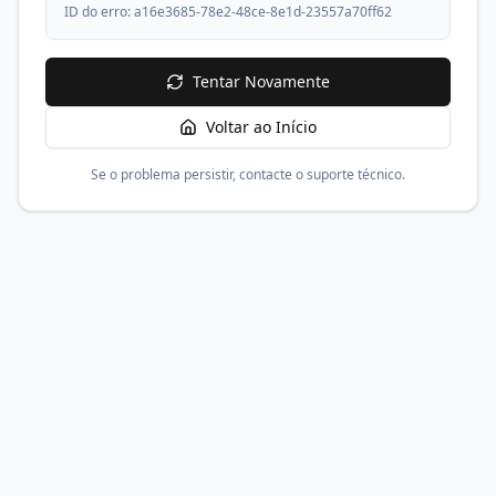
ID do erro:
a16e3685-78e2-48ce-8e1d-23557a70ff62
Tentar Novamente
Voltar ao Início
Se o problema persistir, contacte o suporte técnico.