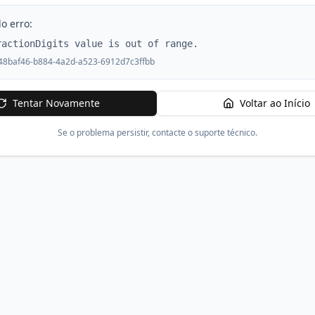
o erro:
ractionDigits value is out of range.
48baf46-b884-4a2d-a523-6912d7c3ffbb
Tentar Novamente
Voltar ao Início
Se o problema persistir, contacte o suporte técnico.