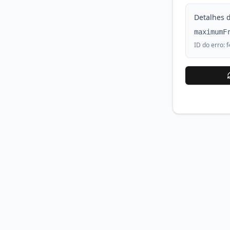
Detalhes d
maximumF
ID do erro:
f