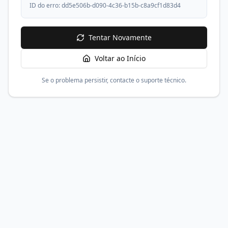
ID do erro:
dd5e506b-d090-4c36-b15b-c8a9cf1d83d4
Tentar Novamente
Voltar ao Início
Se o problema persistir, contacte o suporte técnico.