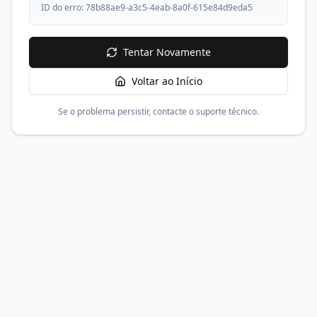
ID do erro:
78b88ae9-a3c5-4eab-8a0f-615e84d9eda5
Tentar Novamente
Voltar ao Início
Se o problema persistir, contacte o suporte técnico.