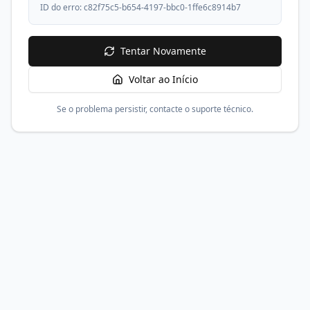
ID do erro:
c82f75c5-b654-4197-bbc0-1ffe6c8914b7
Tentar Novamente
Voltar ao Início
Se o problema persistir, contacte o suporte técnico.