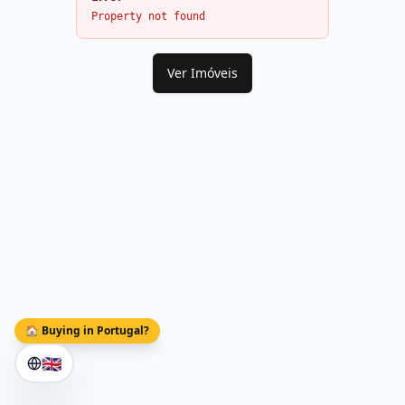
Property not found
Ver Imóveis
🏠 Buying in Portugal?
🇬🇧