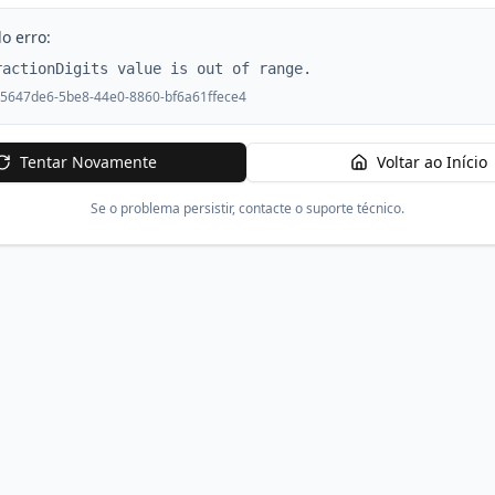
o erro:
ractionDigits value is out of range.
5647de6-5be8-44e0-8860-bf6a61ffece4
Tentar Novamente
Voltar ao Início
Se o problema persistir, contacte o suporte técnico.