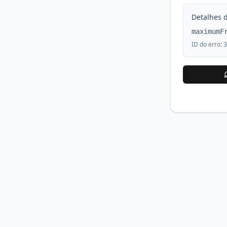
Detalhes d
maximumF
ID do erro:
3