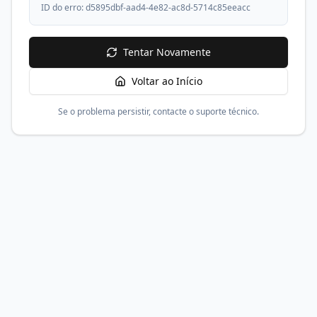
ID do erro:
d5895dbf-aad4-4e82-ac8d-5714c85eeacc
Tentar Novamente
Voltar ao Início
Se o problema persistir, contacte o suporte técnico.