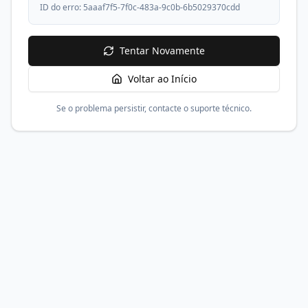
ID do erro:
5aaaf7f5-7f0c-483a-9c0b-6b5029370cdd
Tentar Novamente
Voltar ao Início
Se o problema persistir, contacte o suporte técnico.