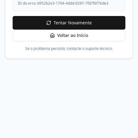
ID do erro:
b952b2e3-1794-4ddd-8287-7fd7f6f76de3
Tentar Novamente
Voltar ao Início
Se o problema persistir, contacte o suporte técnico.