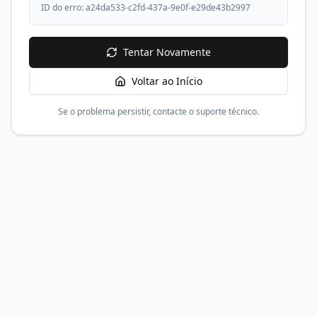
ID do erro:
a24da533-c2fd-437a-9e0f-e29de43b2997
Tentar Novamente
Voltar ao Início
Se o problema persistir, contacte o suporte técnico.