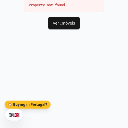
Property not found
Ver Imóveis
🏠 Buying in Portugal?
🇬🇧