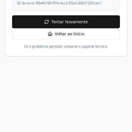
ID do erro:
f6b4b7d9-ff74-4cc2-85e5-885f1335cec1
Tentar Novamente
Voltar ao Início
Se o problema persistir, contacte o suporte técnico.