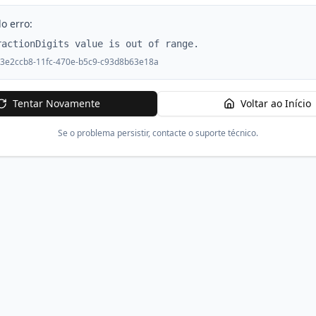
o erro:
ractionDigits value is out of range.
3e2ccb8-11fc-470e-b5c9-c93d8b63e18a
Tentar Novamente
Voltar ao Início
Se o problema persistir, contacte o suporte técnico.