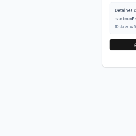
Detalhes d
maximumF
ID do erro:
5