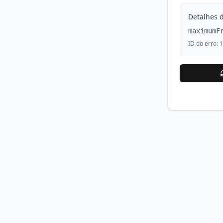
Detalhes d
maximumF
ID do erro:
1