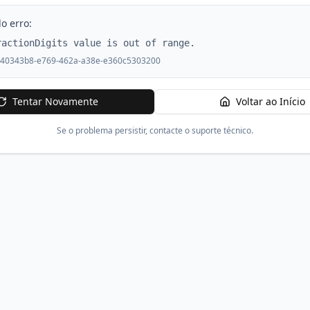
o erro:
ractionDigits value is out of range.
40343b8-e769-462a-a38e-e360c5303200
Tentar Novamente
Voltar ao Início
Se o problema persistir, contacte o suporte técnico.