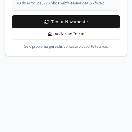
ID do erro:
5ce57287-bc31-4bf4-ae9e-6de4527f42e2
Tentar Novamente
Voltar ao Início
Se o problema persistir, contacte o suporte técnico.